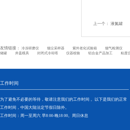
上一个：
液氮罐
友情链接：
冷冻研磨仪
烟尘采样器
紫外老化试验箱
烟气检测仪
储罐
井盖模具
封闭式冷却塔
仪器校验
铝合金产品加工
粘度
工作时间
为了避免不必要的等待，敬请注意我们的工作时间 。以下是我们的正常
工作时间，中国大陆法定节假日除外。
工作时间：周一至周六 早8:00-晚18:00。周日休息