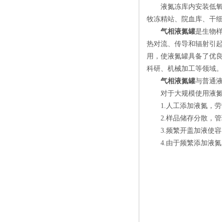
液氮冻库内安装低氧报
牧冻精站、院血库、干
气相液氮罐
是生物
热对流、传导和辐射引
用，使液氮罐具备了优良
科研、机械加工等领域
气相液氮罐
与普通
对于大规模使用液氮生
1.人工添加液氮，劳
2.样品储存分散，管
3.频繁开盖加液使容
4.由于频繁添加液氮