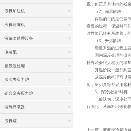
视，但正是基体内的残
液氮加注机
（2）保温阶段
保温的目的是使基体内
液氮速冻机
缓慢的过程，保温时间的
时性能已经有所改善，但
液氮冷处理设备
（3）升温阶段
缓慢升温的过程主要
冷装配
国内深冷处理的研究因
种办法会很大程度的增
超低温处理
升温阶段一般升到室温
从深冷的机理可以看出
深冷去应力炉
剪，量刃具等都采用这
3、深冷处理*时机
铝合金去应力炉
一般认为，深冷处理应
行固化，从而析出碳化
液氧呼吸器
液氮罐
上一篇：
液氮深冷箱冷