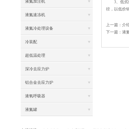
液氮加注机
3、低劣残
径，以低价
液氮速冻机
上一篇：
介
液氮冷处理设备
下一篇：
液
冷装配
超低温处理
深冷去应力炉
铝合金去应力炉
液氧呼吸器
液氮罐