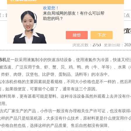
欢迎您！
来自局域网的朋友！有什么可以帮
置：
首页
>>
技术文章
>> 购买液氮冷冻机，如果价格很便宜要留心这三点
助您的吗？
购买液氮冷冻机，如果价格很便宜
浏览次数：
2753
更新日期：
202
冻机
是一款采用液氮制冷的快速冻结设备，使用液氮作为冷源，快速又经
它被迅速、广泛应用于鱼、虾、蟹、贝、鸡、鸭、肉（牛、羊等）、水果（
、炸虾、肉饼、汉堡包、比萨饼、蛋制品、汤料等）的冷冻中。
冻机价格的主要因素就是看规格，不同大小价格也是不一样的，然后再
别，如果很便宜，可要留个心眼了，通常有这三个原因。
料简单，更有甚着可能是塑料。这种冷冻设备虽然外观看上去并没有什
耐用。
式厂家生产的产品，小作坊一般没有办理相关生产许可证，也没有获得
这样的产品只是组装机器，大多没有什么技术，原材料更是什么便宜用什
中价格自然也低，选择这样的产品质量、售后自然都没有保障。